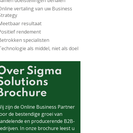
Samen doelstellingen behalen
Online vertaling van uw Business
Strategy
Meetbaar resultaat
Positief rendement
Betrokken specialisten
Technologie als middel, niet als doel
Over Sigma
Solutions
Brochure
ij zijn de Online Business Partner
oor de bestendige groei van
andelende en producerende B2B-
edrijven. In onze brochure leest u