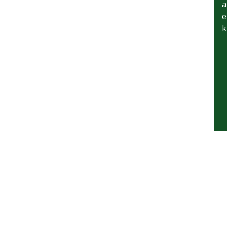
a
e
k
D