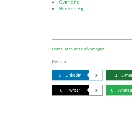
Over ons
Werken Bij
Home
Resources
Afkortingen
Deel op
LinkedIn
E-mai
0
Twitter
Whatsa
0