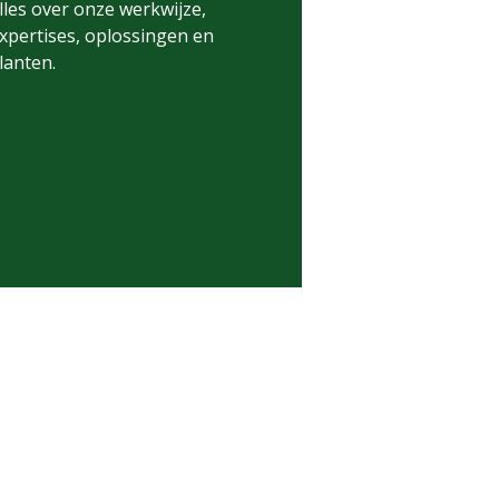
lles over onze werkwijze,
xpertises, oplossingen en
lanten.
ownload brochure