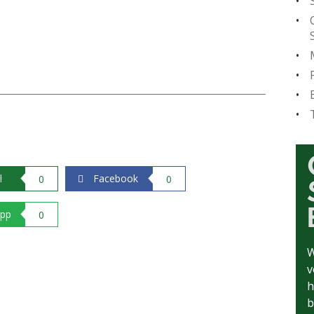
l
Facebook
0
0
pp
0
W
v
h
b