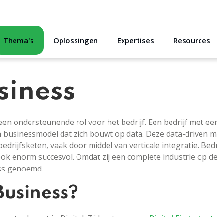
Thema's
Oplossingen
Expertises
Resources
siness
een ondersteunende rol voor het bedrijf. Een bedrijf met een 
en businessmodel dat zich bouwt op data. Deze data-driven
rijfsketen, vaak door middel van verticale integratie. Bedr
 ook enorm succesvol. Omdat zij een complete industrie op d
ess genoemd.
Business?