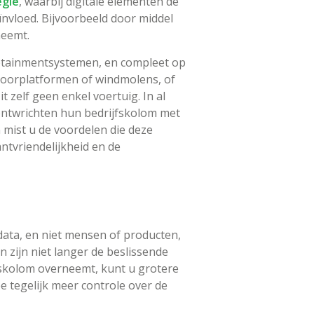
egie
, waarbij digitale elementen de
nvloed. Bijvoorbeeld door middel
neemt.
fotainmentsystemen, en compleet op
 boorplatformen of windmolens, of
zelf geen enkel voertuig. In al
 ontwrichten hun bedrijfskolom met
n mist u de voordelen die deze
ntvriendelijkheid en de
data, en niet mensen of producten,
 zijn niet langer de beslissende
jfskolom overneemt, kunt u grotere
 tegelijk meer controle over de