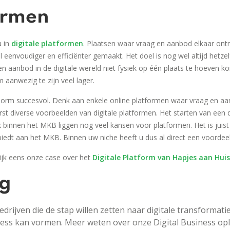
ormen
u in
digitale platformen
.
Plaatsen waar vraag en aanbod elkaar ontm
el eenvoudiger en efficiënter gemaakt. Het doel is nog wel altijd hetze
n aanbod in de digitale wereld niet fysiek op één plaats te hoeven k
aanwezig te zijn veel lager.
 enorm succesvol. Denk aan enkele online platformen waar vraag en
rst diverse voorbeelden van digitale platformen. Het starten van een di
 binnen het MKB liggen nog veel kansen voor platformen. Het is juist d
iedt aan het MKB. Binnen uw niche heeft u dus al direct een voordeel
ijk eens onze case over het
Digitale Platform van Hapjes aan Huis
ng
rijven die de stap willen zetten naar digitale transformatie
ness kan vormen. Meer weten over onze Digital Business opl