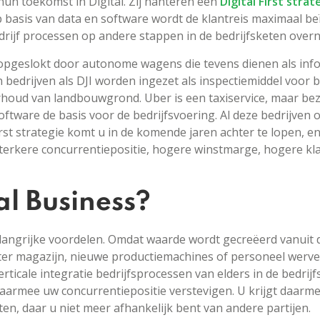
 hun toekomst in Digital. Zij hanteren een
Digital First strat
basis van data en software wordt de klantreis maximaal beï
bedrijf processen op andere stappen in de bedrijfsketen over
 opgeslokt door autonome wagens die tevens dienen als in
 bedrijven als DJI worden ingezet als inspectiemiddel voor
ud van landbouwgrond. Uber is een taxiservice, maar bezit 
ftware de basis voor de bedrijfsvoering. Al deze bedrijven
rst strategie komt u in de komende jaren achter te lopen, e
terkere concurrentiepositie, hogere winstmarge, hogere kla
l Business?
elangrijke voordelen. Omdat waarde wordt gecreëerd vanuit 
oter magazijn, nieuwe productiemachines of personeel werven
erticale integratie bedrijfsprocessen van elders in de bedri
armee uw concurrentiepositie verstevigen. U krijgt daarmee
en, daar u niet meer afhankelijk bent van andere partijen.